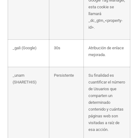
Google Tag Manager,
esta cookie se
llamará
_dc_gtm_<property-
id>.
_gali (Google)
30s
Atribución de enlace
mejorada.
_unam
Persistente
Su finalidad es
(SHARETHIS)
cuantificar el número
de Usuarios que
comparten un
determinado
contenido y cuántas
páginas web son
visitadas a raíz de
esa acción.